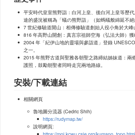
平安時代皇室熊野詣：白河上皇、後白河上皇等歷代上
途的盛況被稱為「蟻の熊野詣」（如螞蟻般綿延不絕
7 世紀修驗道開山：相傳修驗道創始人役小角於大
816 年高野山開創：真言宗祖師空海（弘法大師）
2004 年「紀伊山地的靈場與參詣道」登錄 UNE
之一。
2015 年熊野古道與聖雅各朝聖之路締結姊妹道：兩
護照，鼓勵朝聖者同時走完兩地路線。
安裝/下載連結
相關網頁
魯地圖分流器 (Cedric Shih)
https://rudymap.tw/
說明網頁:
https://moi.kcwu.csie.org/kumano_topo.htm