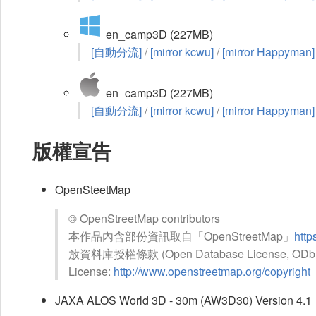
en_camp3D (227MB)
[自動分流]
/
[mirror kcwu]
/
[mirror Happyman]
en_camp3D (227MB)
[自動分流]
/
[mirror kcwu]
/
[mirror Happyman]
版權宣告
OpenSteetMap
© OpenStreetMap contributors
本作品內含部份資訊取自「OpenStreetMap」
http
放資料庫授權條款 (Open Database License, O
License:
http://www.openstreetmap.org/copyright
JAXA ALOS World 3D - 30m (AW3D30) Version 4.1