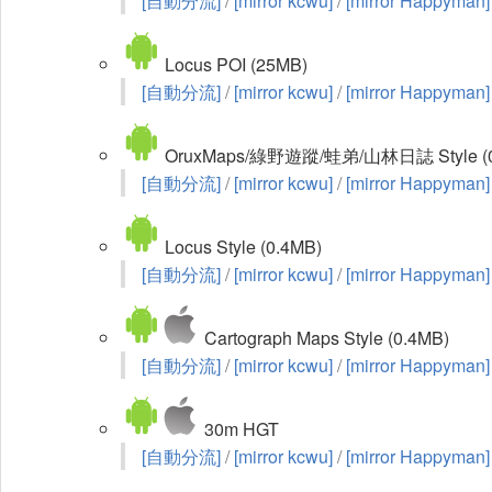
[自動分流]
/
[mirror kcwu]
/
[mirror Happyman]
Locus POI (25MB)
[自動分流]
/
[mirror kcwu]
/
[mirror Happyman]
OruxMaps/綠野遊蹤/蛙弟/山林日誌 Style (0
[自動分流]
/
[mirror kcwu]
/
[mirror Happyman]
Locus Style (0.4MB)
[自動分流]
/
[mirror kcwu]
/
[mirror Happyman]
Cartograph Maps Style (0.4MB)
[自動分流]
/
[mirror kcwu]
/
[mirror Happyman]
30m HGT
[自動分流]
/
[mirror kcwu]
/
[mirror Happyman]