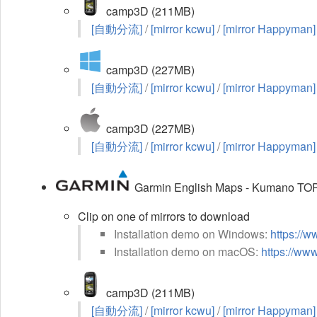
camp3D (211MB)
[自動分流]
/
[mirror kcwu]
/
[mirror Happyman]
camp3D (227MB)
[自動分流]
/
[mirror kcwu]
/
[mirror Happyman]
camp3D (227MB)
[自動分流]
/
[mirror kcwu]
/
[mirror Happyman]
Garmin English Maps - Kumano TO
Clip on one of mirrors to download
Installation demo on Windows:
https://
Installation demo on macOS:
https://ww
camp3D (211MB)
[自動分流]
/
[mirror kcwu]
/
[mirror Happyman]