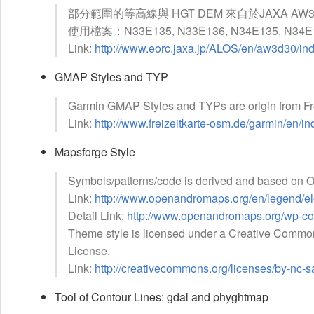
部分範圍的等高線與 HGT DEM 來自於JAXA AW3D
使用檔案：N33E135, N33E136, N34E135, N34
Link:
http://www.eorc.jaxa.jp/ALOS/en/aw3d30/in
GMAP Styles and TYP
Garmin GMAP Styles and TYPs are origin from Fre
Link:
http://www.freizeitkarte-osm.de/garmin/en/in
Mapsforge Style
Symbols/patterns/code is derived and based on
Link:
http://www.openandromaps.org/en/legend/e
Detail Link:
http://www.openandromaps.org/wp-cont
Theme style is licensed under a Creative Commo
License.
Link:
http://creativecommons.org/licenses/by-nc-sa
Tool of Contour Lines: gdal and phyghtmap