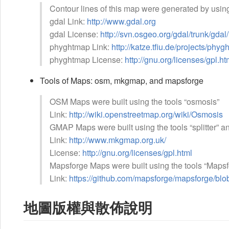
Contour lines of this map were generated by usin
gdal Link:
http://www.gdal.org
gdal License:
http://svn.osgeo.org/gdal/trunk/g
phyghtmap Link:
http://katze.tfiu.de/projects/phyg
phyghtmap License:
http://gnu.org/licenses/gpl.ht
Tools of Maps: osm, mkgmap, and mapsforge
OSM Maps were built using the tools “osmosis”
Link:
http://wiki.openstreetmap.org/wiki/Osmosis
GMAP Maps were built using the tools “splitter” 
Link:
http://www.mkgmap.org.uk/
License:
http://gnu.org/licenses/gpl.html
Mapsforge Maps were built using the tools “Maps
Link:
https://github.com/mapsforge/mapsforge/blo
地圖版權與散佈說明