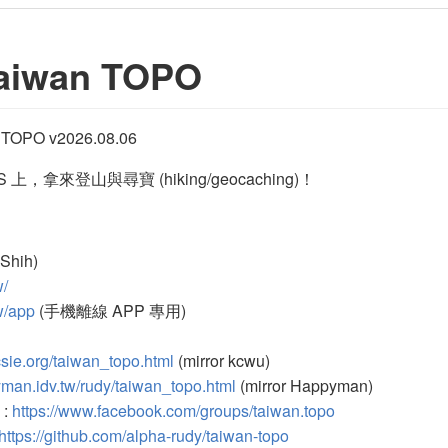
Taiwan TOPO
OPO v2026.08.06
 iOS 上，拿來登山與尋寶 (hiking/geocaching)！
hih)
w/
w/app
(手機離線 APP 專用)
csie.org/taiwan_topo.html
(mirror kcwu)
yman.idv.tw/rudy/taiwan_topo.html
(mirror Happyman)
:
https://www.facebook.com/groups/taiwan.topo
https://github.com/alpha-rudy/taiwan-topo