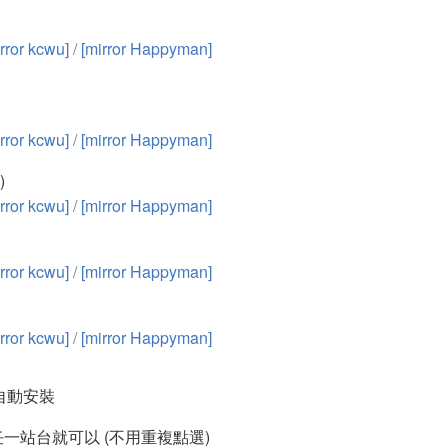
rror kcwu]
/
[mirror Happyman]
rror kcwu]
/
[mirror Happyman]
)
rror kcwu]
/
[mirror Happyman]
rror kcwu]
/
[mirror Happyman]
rror kcwu]
/
[mirror Happyman]
) 自動安裝
一站台就可以 (不用重複點選)