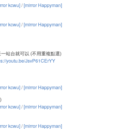
rror kcwu]
/
[mirror Happyman]
rror kcwu]
/
[mirror Happyman]
一站台就可以 (不用重複點選)
ps://youtu.be/JsvP61CErYY
rror kcwu]
/
[mirror Happyman]
)
rror kcwu]
/
[mirror Happyman]
rror kcwu]
/
[mirror Happyman]