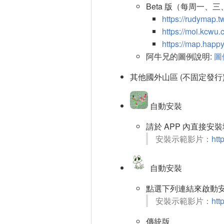
Beta 版（每周一、三
https://rudymap.t
https://moi.kcwu.
https://map.happy
阿牛兄的圖例說明:
圖
其他國外山區 (不固定發行
自動安裝
請於 APP 內直接安
安裝示範影片：
htt
自動安裝
點選下列連結來啟動安
安裝示範影片：
htt
傳統版