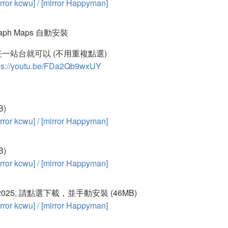
rror kcwu]
/
[mirror Happyman]
graph Maps 自動安裝
一站台就可以 (不用重複點選)
ps://youtu.be/FDa2Qb9wxUY
B)
rror kcwu]
/
[mirror Happyman]
B)
rror kcwu]
/
[mirror Happyman]
v2025, 請點選下載，並手動安裝 (46MB)
rror kcwu]
/
[mirror Happyman]